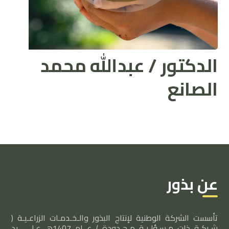
الدكتور / عبدالله محمد
الصانع
عن بذور
تأسست الشركة الوطنية لإنتاج البذور والـخـدمـات الزراعـيـة (
شـركـة ذات مـسـؤلـيـة مـحـدودة ) عــام 1407هـ عـلـى يد