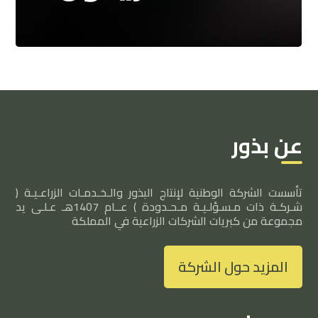
عن بذور
تأسست الشركة الوطنية لإنتاج البذور والـخـدمـات الزراعـيـة (
شـركـة ذات مـسـؤلـيـة مـحـدودة ) عــام 1407هـ عـلـى يد
مجموعة من كبريات الشركات الزراعية في المملكة
المزيد حول الشركة