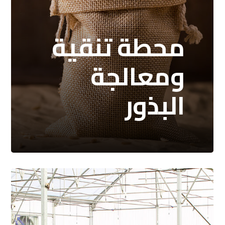
محطة تنقية
ومعالجة
البذور