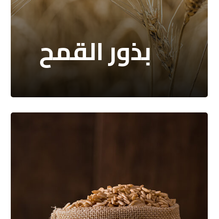
بذور القمح